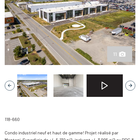
11
Unmute
Setti
118-660
Condo industriel neuf et haut de gamme! Projet réalisé par
Montoni. Superficie de +/- 5 130 pi2, incluant +/- 3 995 pi2 au RDC &