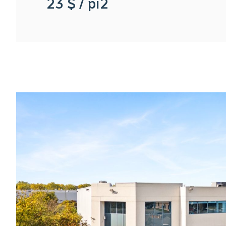
23 $ / pi2