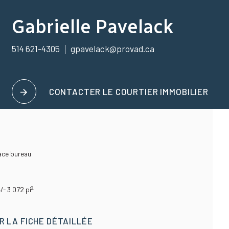
Gabrielle Pavelack
514 621-4305
gpavelack@provad.ca
CONTACTER LE COURTIER IMMOBILIER
ace bureau
2
+/- 3 072
pi
 LA FICHE DÉTAILLÉE