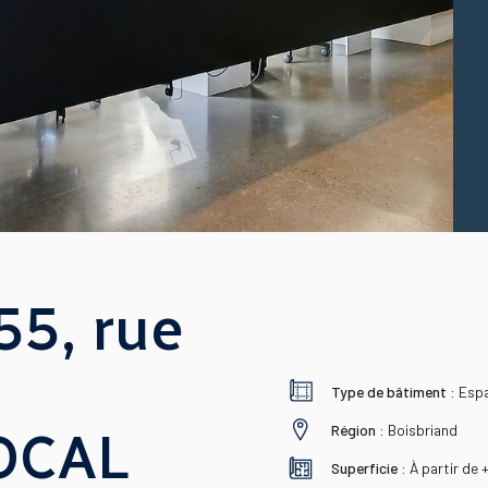
5, rue
Type de bâtiment :
Esp
Région :
Boisbriand
LOCAL
Superficie :
À partir de 