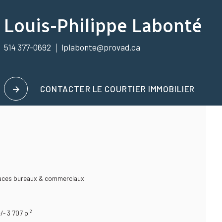
Louis-Philippe Labonté
514 377-0692
lplabonte@provad.ca
CONTACTER LE COURTIER IMMOBILIER
aces bureaux & commerciaux
2
+/- 3 707
pi