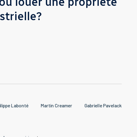
ou louer une propriété
trielle?
ilippe Labonté
Martin Creamer
Gabrielle Pavelack