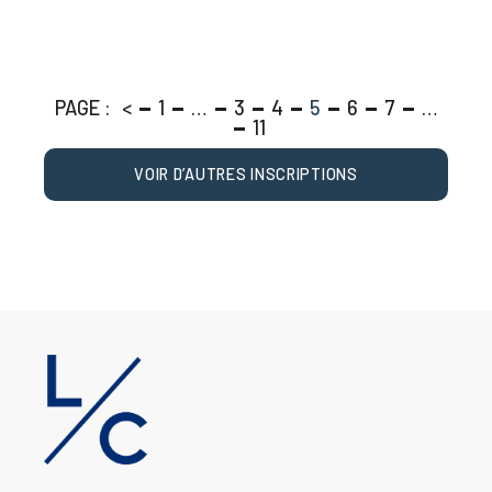
<
1
…
3
4
5
6
7
…
11
VOIR D’AUTRES INSCRIPTIONS