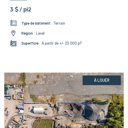
3 $ / pi2
Type de bâtiment :
Terrain
Région :
Laval
2
Superficie :
À partir de +/- 20 000
pi
À LOUER