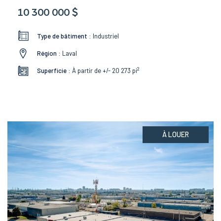
10 300 000 $
Type de bâtiment :
Industriel
Région :
Laval
2
Superficie :
À partir de +/- 20 273
pi
À LOUER