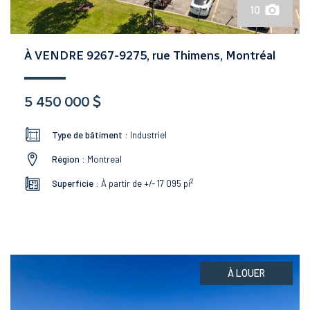
10
À VENDRE 9267-9275, rue Thimens, Montréal
5 450 000 $
Type de bâtiment :
Industriel
Région :
Montreal
2
Superficie :
À partir de +/- 17 095
pi
À LOUER